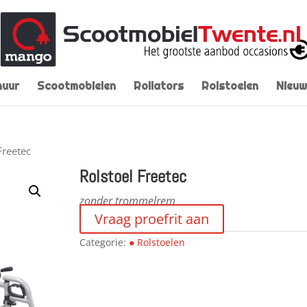
huur
Scootmobielen
Rollators
Rolstoelen
Nieuw
Freetec
Rolstoel Freetec
zonder trommelrem
Vraag proefrit aan
Categorie:
● Rolstoelen