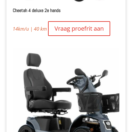
Cheetah 4 deluxe 2e hands
Vraag proefrit aan
14km/u | 40 km