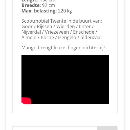
Breedte:
92 cm
Max. belasting:
220 kg
Scootmobiel Twente in de buurt van:
Goor / Rijssen / Wierden / Enter /
Nijverdal / Vriezeveen / Enschede /
Almelo / Borne / Hengelo / oldenzaal
Mango brengt leuke dingen dichterbij!