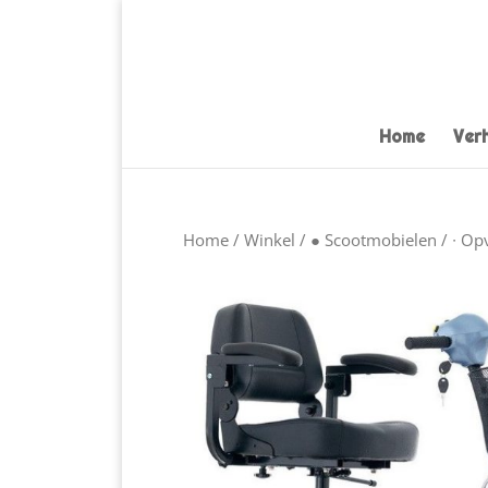
Home
Ver
Home
/
Winkel
/
● Scootmobielen
/
∙ Op