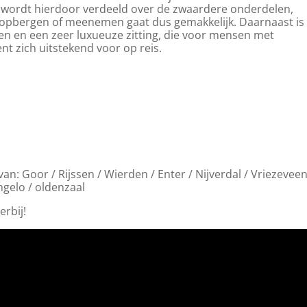
 wordt hierdoor verdeeld over de zwaardere onderdelen,
; opbergen of meenemen gaat dus gemakkelijk. Daarnaast is
en en een zeer luxueuze zitting, die voor mensen met
ent zich uitstekend voor op reis.
n: Goor / Rijssen / Wierden / Enter / Nijverdal / Vriezevee
ngelo / oldenzaal
rbij!