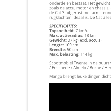
onderdelen bestaat. Het gewicht
zoals de accu, motor en chassis
de Cat 3 uitgerust met armsteun
rugklachten ideaal is. De Cat 3 le
SPECIFICATIES:
Topsnelheid:
7 km/u
Max. actieradius:
18 km
Gewicht:
37 kg (excl. accu’s)
Lengte:
100 cm
Breedte:
50 cm
Max. belasting:
114 kg
Scootmobiel Twente in de buurt va
/ Enschede / Almelo / Borne / He
Mango brengt leuke dingen dichte