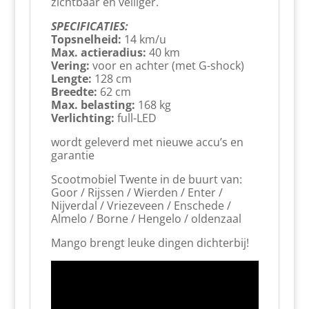
zichtbaar en veiliger.
SPECIFICATIES:
Topsnelheid:
14 km/u
Max. actieradius:
40 km
Vering:
voor en achter (met G-shock)
Lengte:
128 cm
Breedte:
62 cm
Max. belasting:
168 kg
Verlichting:
full-LED
wordt geleverd met nieuwe accu’s en
garantie
Scootmobiel Twente in de buurt van:
Goor / Rijssen / Wierden / Enter /
Nijverdal / Vriezeveen / Enschede /
Almelo / Borne / Hengelo / oldenzaal
Mango brengt leuke dingen dichterbij!