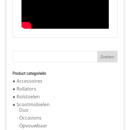
Product categorieën
● Accessoires
● Rollators
● Rolstoelen
● Scootmobielen
∙ Duo
∙ Occasions
∙ Opvouwbaar