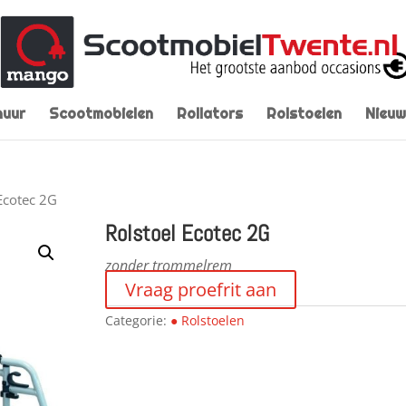
huur
Scootmobielen
Rollators
Rolstoelen
Nieuw
Ecotec 2G
Rolstoel Ecotec 2G
zonder trommelrem
Vraag proefrit aan
Categorie:
● Rolstoelen