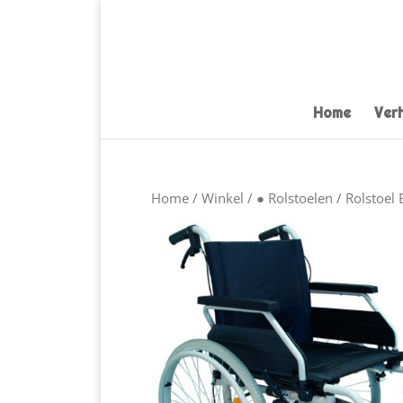
Home
Ver
Home
/
Winkel
/
● Rolstoelen
/ Rolstoel 