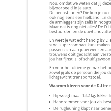
Nou, omdat we weten dat jij dez
bijvoorbeeld in je auto.
De beensteunen? Die kun je nu e
ook nog eens een hielband. En di
de armleggers zijn zelfs in hoogt
Maar dat is nog niet alles! De D
bestuurder, en de duwhandvatte
En weet je wat echt handig is? D
stoel supercompact kunt maken v
passen zich aan jouw wensen aan, 
trouwens ooit gedacht aan verste
jou het fijnst is, of schuif gewoo
En voor het ultieme gemak hebbe
zowel jij als de persoon die jou 
lichtgewicht transportstoel.
Waarom kiezen voor de D-Lite 
Hij weegt maar 13,2 kg, lekker l
Handremmen voor jou als bes
De rugleuning klapt naar ben