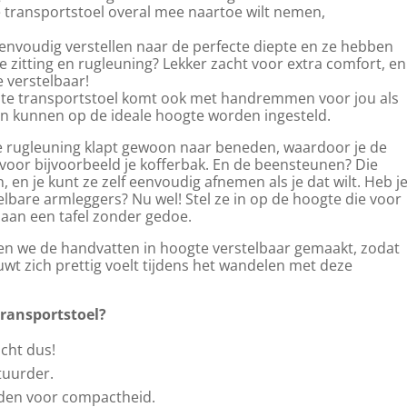
e transportstoel overal mee naartoe wilt nemen,
envoudig verstellen naar de perfecte diepte en ze hebben
e zitting en rugleuning? Lekker zacht voor extra comfort, en
e verstelbaar!
-Lite transportstoel komt ook met handremmen voor jou als
n kunnen op de ideale hoogte worden ingesteld.
ie rugleuning klapt gewoon naar beneden, waardoor je de
oor bijvoorbeeld je kofferbak. En de beensteunen? Die
en je kunt ze zelf eenvoudig afnemen als je dat wilt. Heb j
lbare armleggers? Nu wel! Stel ze in op de hoogte die voor
n aan een tafel zonder gedoe.
n we de handvatten in hoogte verstelbaar gemaakt, zodat
duwt zich prettig voelt tijdens het wandelen met deze
transportstoel?
icht dus!
tuurder.
eden voor compactheid.