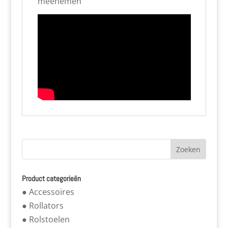
meenemen
Product categorieën
● Accessoires
● Rollators
● Rolstoelen