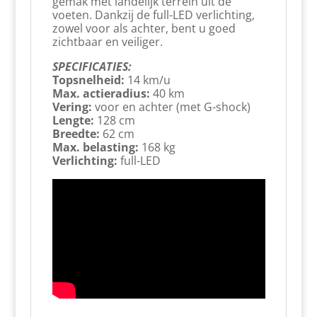
gemak met landelijk terrein uit de
voeten. Dankzij de full-LED verlichting,
zowel voor als achter, bent u goed
zichtbaar en veiliger.
SPECIFICATIES:
Topsnelheid:
14 km/u
Max. actieradius:
40 km
Vering:
voor en achter (met G-shock)
Lengte:
128 cm
Breedte:
62 cm
Max. belasting:
168 kg
Verlichting:
full-LED