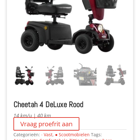
Cheetah 4 DeLuxe Rood
14 km/u | 40 km
Vraag proefrit aan
Categorieën:
∙ Vast
,
● Scootmobielen
Tags: