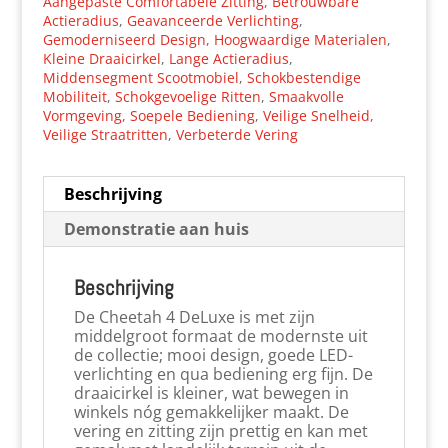
Aangepaste Comfortabele Zitting
,
Betrouwbare
Actieradius
,
Geavanceerde Verlichting
,
Gemoderniseerd Design
,
Hoogwaardige Materialen
,
Kleine Draaicirkel
,
Lange Actieradius
,
Middensegment Scootmobiel
,
Schokbestendige
Mobiliteit
,
Schokgevoelige Ritten
,
Smaakvolle
Vormgeving
,
Soepele Bediening
,
Veilige Snelheid
,
Veilige Straatritten
,
Verbeterde Vering
Beschrijving
Demonstratie aan huis
Beschrijving
De Cheetah 4 DeLuxe is met zijn
middelgroot formaat de modernste uit
de collectie; mooi design, goede LED-
verlichting en qua bediening erg fijn. De
draaicirkel is kleiner, wat bewegen in
winkels nóg gemakkelijker maakt. De
vering en zitting zijn prettig en kan met