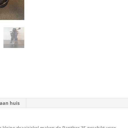
aan huis
 kleine draaicirkel maken de Panther 3S geschikt voor