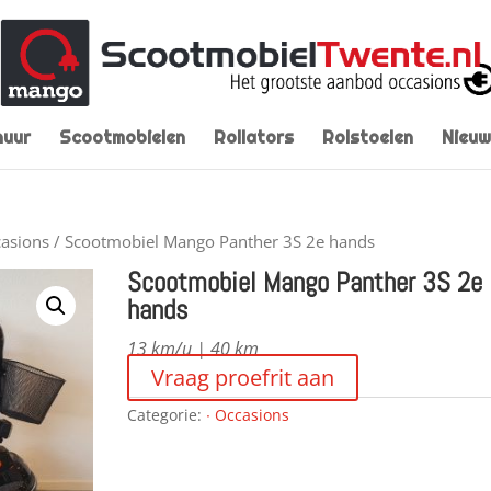
huur
Scootmobielen
Rollators
Rolstoelen
Nieuw
casions
/ Scootmobiel Mango Panther 3S 2e hands
Scootmobiel Mango Panther 3S 2e
hands
13 km/u | 40 km
Vraag proefrit aan
Categorie:
∙ Occasions