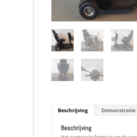
Beschrijving
Demonstratie 
Beschrijving
Het compacte formaat en de zeer