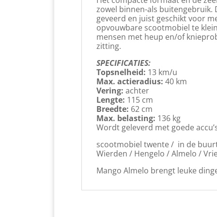
zowel binnen-als buitengebruik. 
geveerd en juist geschikt voor 
opvouwbare scootmobiel te klein
mensen met heup en/of knieprob
zitting.
SPECIFICATIES:
Topsnelheid:
13 km/u
Max. actieradius:
40 km
Vering:
achter
Lengte:
115 cm
Breedte:
62 cm
Max. belasting:
136 kg
Wordt geleverd met goede accu’
scootmobiel twente / in de buurt 
Wierden / Hengelo / Almelo / Vr
Mango Almelo brengt leuke dinge