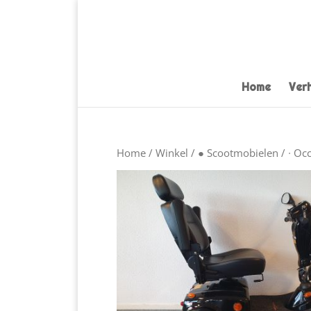
Home
Ver
Home
/
Winkel
/
● Scootmobielen
/
∙ Oc