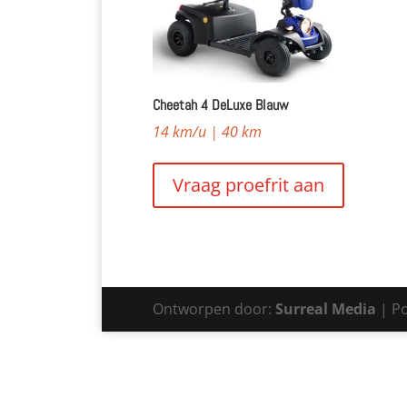
Cheetah 4 DeLuxe Blauw
14 km/u | 40 km
Vraag proefrit aan
Ontworpen door:
Surreal Media
| Po