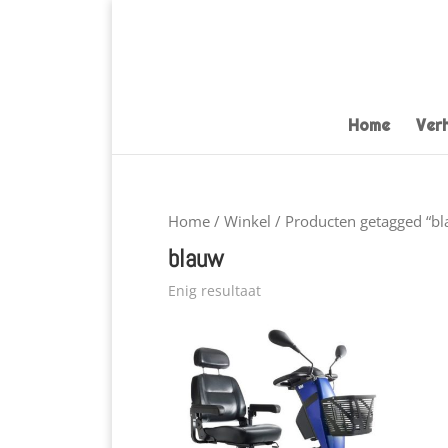
Home
Ver
Home
/
Winkel
/ Producten getagged “b
blauw
Enig resultaat