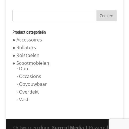
Product categorieën
● Accessoires
● Rollators
● Rolstoelen
● Scootmobielen
∙ Duo
∙ Occasions
∙ Opvouwbaar
∙ Overdekt
∙ Vast
Ontworpen door:
Surreal Media
| Powered by: