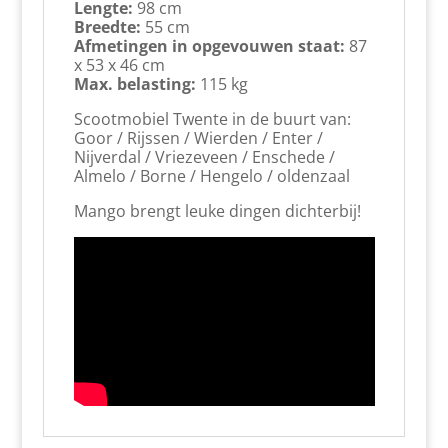
Lengte:
98 cm
Breedte:
55 cm
Afmetingen in opgevouwen staat:
87
x 53 x 46 cm
Max. belasting:
115 kg
Scootmobiel Twente in de buurt van:
Goor / Rijssen / Wierden / Enter /
Nijverdal / Vriezeveen / Enschede /
Almelo / Borne / Hengelo / oldenzaal
Mango brengt leuke dingen dichterbij!