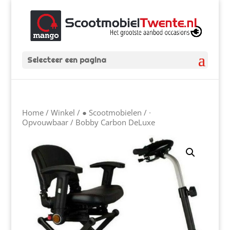
Selecteer een pagina
Home
/
Winkel
/
● Scootmobielen
/
∙
Opvouwbaar
/ Bobby Carbon DeLuxe